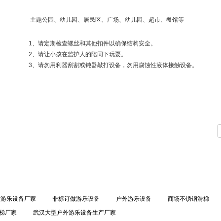
主题公园、幼儿园、居民区、广场、幼儿园、超市、餐馆等
1
、请定期检查螺丝和其他扣件以确保结构安全。
2
、请让小孩在监护人的陪同下玩耍。
3
、请勿用利器刮割或钝器敲打设备，勿用腐蚀性液体接触设备。
汉游乐设备厂家
非标订做游乐设备
户外游乐设备
商场不锈钢滑梯
梯厂家
武汉大型户外游乐设备生产厂家