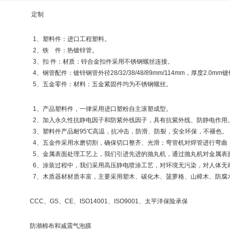
定制
1
、塑料件：进口工程塑料。
2
、铁 件：热镀锌管。
3
、扣
件：材质：锌合金扣件采用不锈钢螺丝连接。
4
、钢管配件：镀锌钢管外径
28/32/38/48/89mm/114mm
，厚度
2.0mm
镀
5
、五金零件：材料：五金紧固件均为不锈钢螺丝。
1
、产品塑料件，一律采用进口塑粉自主滚塑成型。
2
、加入永久性抗静电因子和防紫外线因子，具有抗紫外线、防静电作用
3
、塑料件产品耐
95
℃
高温，抗冲击，防滑、防裂，安全环保，不褪色。
4
、五金件采用水磨切割，确保切口整齐、光滑；弯管机对焊管进行弯曲
5
、金属表面处理工艺上，我们引进先进的抛丸机，通过抛丸机对金属表
6
、涂装过程中，我们采用高压静电喷涂工艺，对环境无污染，对人体无
7
、木质器材材质丰富，主要采用塑木、碳化木、菠萝格、山樟木、防腐
CCC
、
GS
、
CE
、
ISO14001
、
ISO9001
、太平洋保险承保
防潮棉布和减震气泡膜